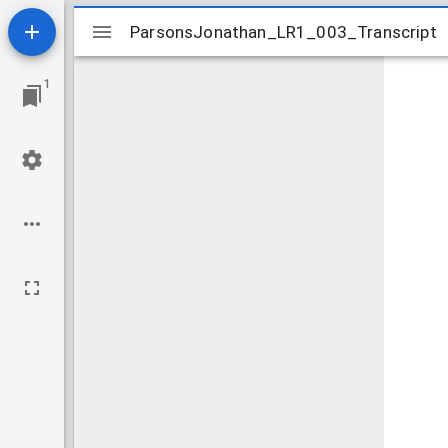
Mirador
ParsonsJonathan_LR1_003_Transcript
ParsonsJonathan_LR1_003_Transcript
viewer
1