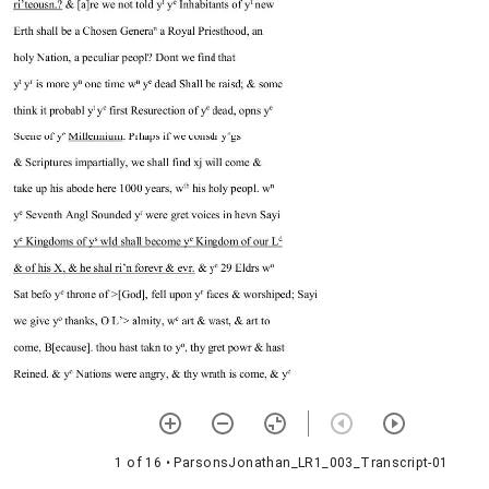
1 of 16
• ParsonsJonathan_LR1_003_Transcript-01