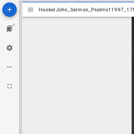
Mirador
HookerJohn_Sermon_Psalms11997_17
HookerJohn_Sermon_Psalms11997_17
viewer
1