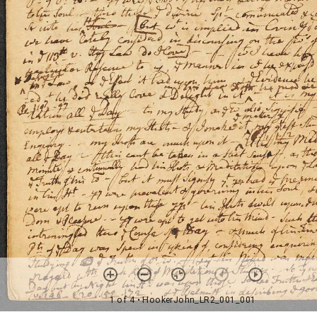
1 of 4
• HookerJohn_LR2_001_001