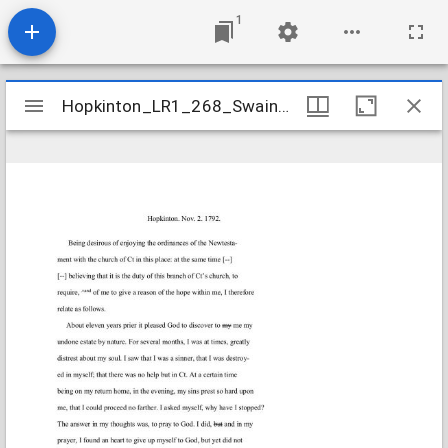
1
Mirador
Hopkinton_LR1_268_SwainBenjamin_1792Nov2
Hopkinton_LR1_268_SwainBenjamin_1792Nov2
viewer