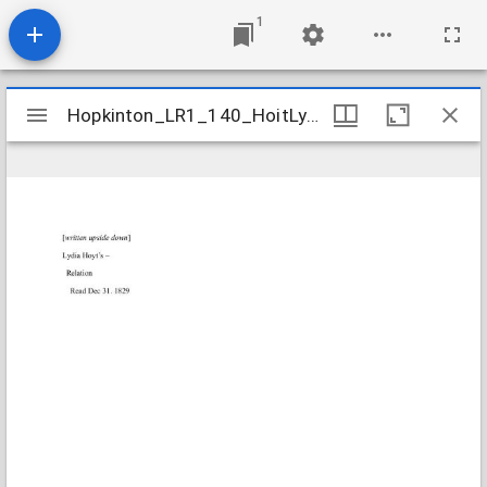
1
Mirador
Hopkinton_LR1_140_HoitLydia_1829Dec31
Hopkinton_LR1_140_HoitLydia_1829Dec31
viewer