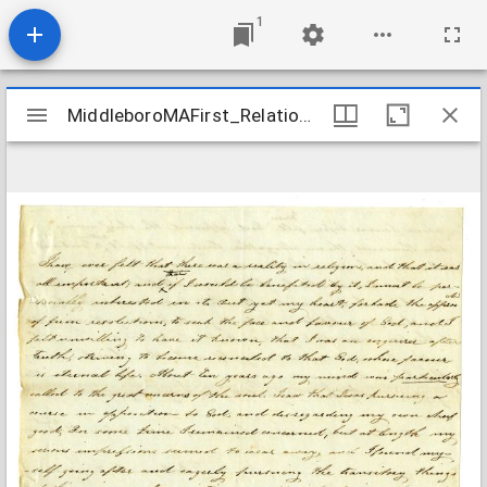
1
Mirador
MiddleboroMAFirst_Relations_VinicaDorlisca_1840
MiddleboroMAFirst_Relations_VinicaDorlisca_1840
viewer