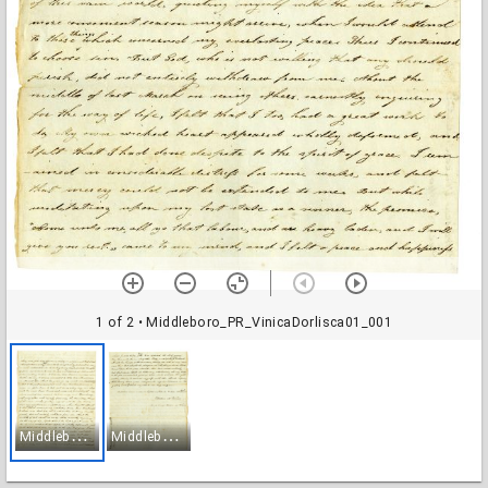
1 of 2
• Middleboro_PR_VinicaDorlisca01_001
M
iddleboro_PR_VinicaDorlisca01_001
M
iddleboro_PR_VinicaDorlisca01_002